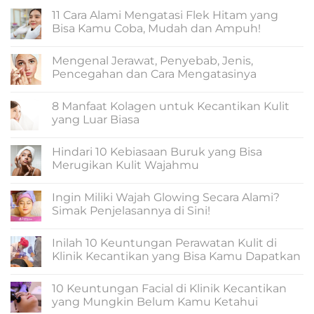
11 Cara Alami Mengatasi Flek Hitam yang
Bisa Kamu Coba, Mudah dan Ampuh!
No
Comments
Mengenal Jerawat, Penyebab, Jenis,
on
11
Pencegahan dan Cara Mengatasinya
Cara
Alami
No
Mengatasi
Comments
8 Manfaat Kolagen untuk Kecantikan Kulit
Flek
on
Hitam
Mengenal
yang Luar Biasa
yang
Jerawat,
Bisa
Penyebab,
No
Kamu
Jenis,
Comments
Hindari 10 Kebiasaan Buruk yang Bisa
Coba,
Pencegahan
on
Mudah
dan
8
Merugikan Kulit Wajahmu
dan
Cara
Manfaat
Ampuh!
Mengatasinya
Kolagen
No
untuk
Comments
Ingin Miliki Wajah Glowing Secara Alami?
Kecantikan
on
Kulit
Hindari
Simak Penjelasannya di Sini!
yang
10
Luar
Kebiasaan
No
Biasa
Buruk
Comments
Inilah 10 Keuntungan Perawatan Kulit di
yang
on
Bisa
Ingin
Klinik Kecantikan yang Bisa Kamu Dapatkan
Merugikan
Miliki
Kulit
Wajah
No
Wajahmu
Glowing
Comments
10 Keuntungan Facial di Klinik Kecantikan
Secara
on
Alami?
Inilah
yang Mungkin Belum Kamu Ketahui
Simak
10