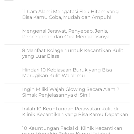
11 Cara Alami Mengatasi Flek Hitam yang
Bisa Kamu Coba, Mudah dan Ampuh!
No
Comments
Mengenal Jerawat, Penyebab, Jenis,
on
11
Pencegahan dan Cara Mengatasinya
Cara
Alami
No
Mengatasi
Comments
8 Manfaat Kolagen untuk Kecantikan Kulit
Flek
on
Hitam
Mengenal
yang Luar Biasa
yang
Jerawat,
Bisa
Penyebab,
No
Kamu
Jenis,
Comments
Hindari 10 Kebiasaan Buruk yang Bisa
Coba,
Pencegahan
on
Mudah
dan
8
Merugikan Kulit Wajahmu
dan
Cara
Manfaat
Ampuh!
Mengatasinya
Kolagen
No
untuk
Comments
Ingin Miliki Wajah Glowing Secara Alami?
Kecantikan
on
Kulit
Hindari
Simak Penjelasannya di Sini!
yang
10
Luar
Kebiasaan
No
Biasa
Buruk
Comments
Inilah 10 Keuntungan Perawatan Kulit di
yang
on
Bisa
Ingin
Klinik Kecantikan yang Bisa Kamu Dapatkan
Merugikan
Miliki
Kulit
Wajah
No
Wajahmu
Glowing
Comments
10 Keuntungan Facial di Klinik Kecantikan
Secara
on
Alami?
Inilah
yang Mungkin Belum Kamu Ketahui